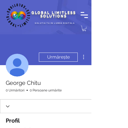
GLOBAL LIMITLESS
SOLUTIONS
SOLUTIA TA IN LUMEA DIGITALA
Mai multe acțiuni
Urmărește
George Chitu
0 Urmăritori
0 Persoane urmărite
Profil