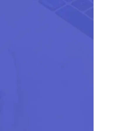
în inteligență artificială,
automatizare inteligentă,
marketing și promovare,
optimizare SEO, design
grafic, management
comunitar și strategii de
business.