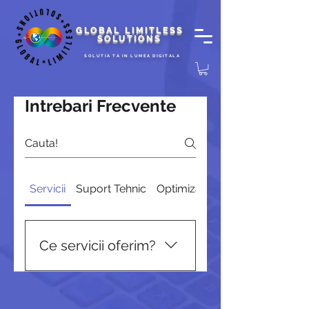
GLOBAL LIMITLESS
SOLUTIONS
SOLUTIA TA IN LUMEA DIGITALA
Intrebari Frecvente
Servicii
Suport Tehnic
Optimizare SEO
Ce servicii oferim?
Oferim o gamă largă de
servicii, inclusiv consultanță